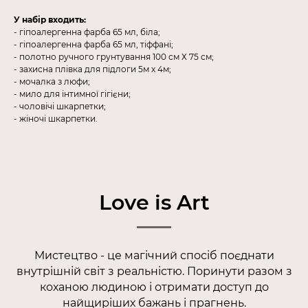
У набір входить:
- гіпоалергенна фарба 65 мл, біла;
- гіпоалергенна фарба 65 мл, тіффані;
- полотно ручного грунтування 100 см Х 75 см;
- захисна плівка для підлоги 5м х 4м;
- мочалка з люфи;
- мило для інтимної гігієни;
- чоловічі шкарпетки;
- жіночі шкарпетки.
Love is Art
Мистецтво - це магічний спосіб поєднати
внутрішній світ з реальністю. Поринути разом з
коханою людиною і отримати доступ до
найщиріших бажань і прагнень.