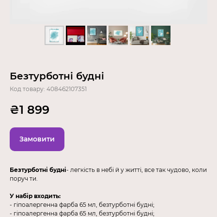
Безтурботні будні
Код товару:
408462107351
₴
1 899
Замовити
Безтурботні будні
- легкість в небі й у житті, все так чудово, коли
поруч ти.
У набір входить:
- гіпоалергенна фарба 65 мл, безтурботні будні;
- гіпоалергенна фарба 65 мл, безтурботні будні;