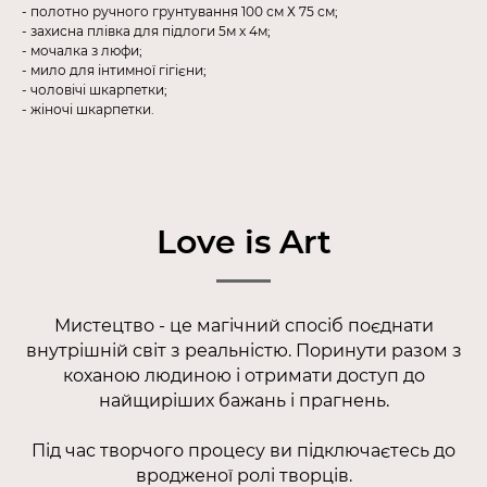
- полотно ручного грунтування 100 см Х 75 см;
- захисна плівка для підлоги 5м х 4м;
- мочалка з люфи;
- мило для інтимної гігієни;
- чоловічі шкарпетки;
- жіночі шкарпетки.
Love is Art
Мистецтво - це магічний спосіб поєднати
внутрішній світ з реальністю. Поринути разом з
коханою людиною і отримати доступ до
найщиріших бажань і прагнень.
Під час творчого процесу ви підключаєтесь до
вродженої ролі творців.